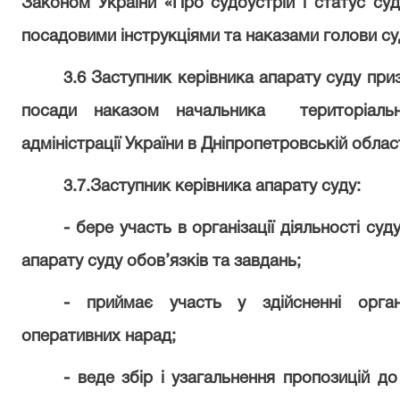
Законом України «Про судоустрій і статус су
посадовими інструкціями та наказами голови су
3.6 Заступник керівника апарату суду при
посади наказом начальника
територіал
адміністрації України в Дніпропетровській облас
3.7.Заступник керівника апарату суду:
- бере участь в організації діяльності су
апарату суду обов’язків та завдань;
- приймає участь у здійсненні орган
оперативних нарад;
- веде збір і узагальнення пропозицій до