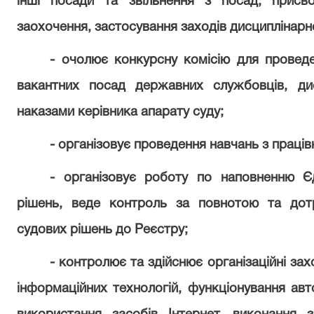
інші посади та звільнення з посад, присв
заохочення, застосування заходів дисциплінарн
- очолює конкурсну комісію для проведе
вакантних посад державних службовців, дис
наказами керівника апарату суду;
- організовує проведення навчань з праців
- організовує роботу по наповненню Є
рішень, веде контроль за повнотою та дот
судових рішень до Реєстру;
- контролює та здійснює організаційні з
інформаційних технологій, функціонування авт