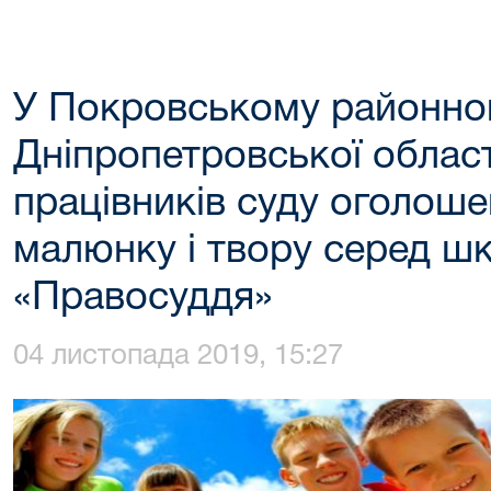
У Покровському районно
Дніпропетровської област
працівників суду оголош
малюнку і твору серед шк
«Правосуддя»
04 листопада 2019, 15:27