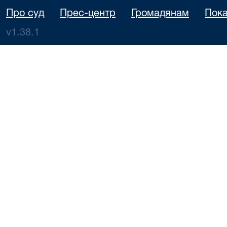
Про суд
Прес-центр
Громадянам
Пока
v1.38.1