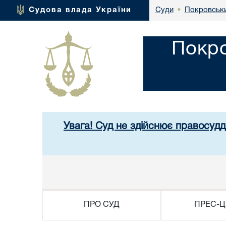
Покровськи
Судова влада України
Суди
•
Покро
Увага! Суд не здійснює правосудд
ПРО СУД
ПРЕС-Ц