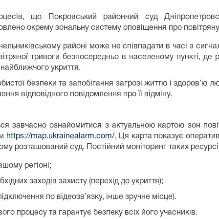
оцесів, що Покровський районний суд Дніпропетровс
овлено окрему зональну систему оповіщення про повітряну
нельниківському районі може не співпадати в часі з сигн
овітряної тривоги безпосередньо в населеному пункті, де 
 найближчого укриття.
бистої безпеки та запобігання загрозі життю і здоров’ю л
ння відповідного повідомлення про її відміну.
ся завчасно ознайомитися з актуальною картою зон повіт
ям
https://map.ukrainealarm.com/
. Ця карта показує операти
ому розташований суд. Постійний моніторинг таких ресурсі
ашому регіоні;
хідних заходів захисту (перехід до укриття);
підключення по відеозв’язку, інше зручне місце).
го процесу та гарантує безпеку всіх його учасників.