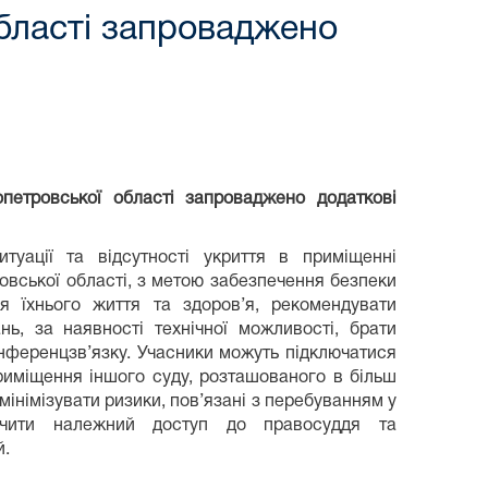
бласті запроваджено
опетровської області запроваджено додаткові
туації та відсутності укриття в приміщенні
овської області, з метою забезпечення безпеки
я їхнього життя та здоров’я, рекомендувати
нь, за наявності технічної можливості, брати
онференцзв’язку. Учасники можуть підключатися
 приміщення іншого суду, розташованого в більш
 мінімізувати ризики, пов’язані з перебуванням у
печити належний доступ до правосуддя та
й.