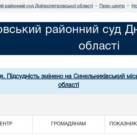
й районний суд Дніпропетровської області
Прес-центр
Но
•
•
вський районний суд Дн
області
я. Підсудність змінено на Синельниківський мі
області
ЕНТР
ГРОМАДЯНАМ
ПОКАЗНИК