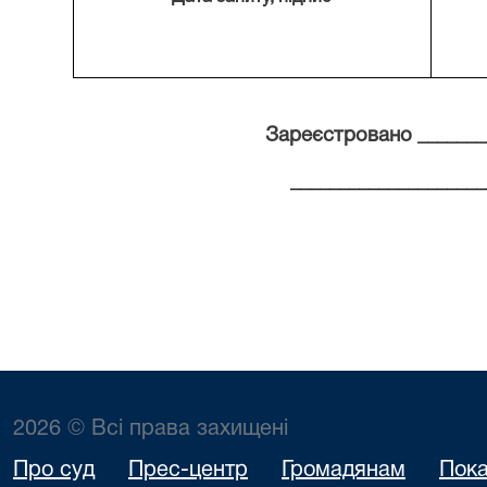
Зареєстровано
_______
____________________
2026 © Всі права захищені
Про суд
Прес-центр
Громадянам
Пока