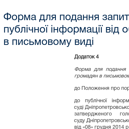
Форма для подання запит
публічної інформації від
в письмовому виді
Додаток 4
Форма для подання і
громадян в письмовом
до Положення про
пор
до публічної інформ
суді
Дніпропетровської
затвердженого
го
суду
Дніпропетровсько
від «
08
»
грудня
201
4
р